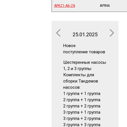
APIN6
APKZ1-A6-ZN
APKZ1-A6-ZN
25.01.2025
16.0
Новое
Новое
поступление товаров
поступлен
Шестеренные насосы
Аккумуля
1, 2 и 3 группы
Гидрокла
Комплекты для
Гидромот
сборки Тандемов
Фильтры
насосов:
Маномет
1 группа + 1 группа
Визуальн
2 группа + 1 группа
указатели
2 группа + 2 группа
читать да
3 группа + 1 группа
3 группа + 2 группа
3 группа + 3 группа