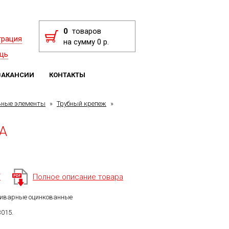
0
товаров
трация
на сумму 0 р.
щь
ВАКАНСИИ
КОНТАКТЫ
ьные элементы
»
Трубный крепеж
»
 A
F
Полное описание товара
иварные оцинкованные
3015.