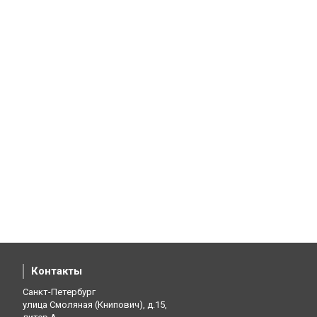
Контакты
Санкт-Петербург
улица Смоляная (Книпович), д.15,