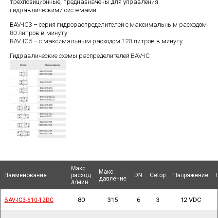
трехпозиционные, предназначены для управления
гидравлическими системами.
BAV-IC3 – серия гидрораспределителей с максимальным расходом
80 литров в минуту.
BAV-IC5 – с максимальным расходом 120 литров в минуту.
Гидравлические схемы распределителей BAV-IC
Макс.
Макс.
Макс.
Макс.
Наименование
Наименование
Наименование
Наименование
расход
расход
DN
DN
Cetop
Cetop
Напряжение
Напряжение
давление
давление
л/мин
л/мин
80
315
6
3
12 VDC
BAV-IC3-610-12DC
BAV-IC3-610-12DC