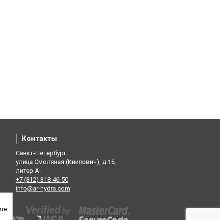
Контакты
Санкт-Петербург
улица Смоляная (Книпович), д.15,
литер А.
+7 (812) 318-46-50
info@ar-hydra.com
kie