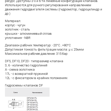
ресурс. Доступны 3-х и 6-ти линейные конфигурации клапанов.
Используются для ручного регулирования направлением
движения гидродвигателя системы.(гидромотор, гидроцилиндр и
др.)
Материал:
корпус - чугун
золотник - сталь
крышки - алюминиевый сплав
уплотнения - NBR
Диапазон рабочих температур: -20°С…+80°С
Допустимая тонкость фильтрации масла: μ ≤ 25мкм
Максимальное рабочее давление: 315 бар
DF5, DF10, DF20 - типоразмер клапана
3, 6 - количество гидролиний
А - схема золотника
17L - с возвратной пружиной
12L - с фиксатором в крайних положениях
Гидросхемы клапанов DF