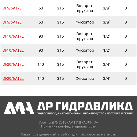
Возврат.
60
315
3/8”
0
DF5/6A17L
DF5/6A17L
пружина
60
315
Фиксатор
3/8”
0
DF5/6A12L
DF5/6A12L
Возврат.
90
315
1/2”
0
DF10/6A17L
DF10/6A17L
пружина
90
315
Фиксатор
1/2”
0
DF10/6A12L
DF10/6A12L
Возврат.
140
315
3/4”
0
DF20/6A17L
DF20/6A17L
пружина
140
315
Фиксатор
3/4”
0
DF20/6A12L
DF20/6A12L
Copyright © 2015 «АР ГИДРАВЛИКА»
Политика конфиденциальности
Заказ, создание сайта веб студия
Эксклюзив мегагруп