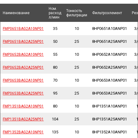
Ном.
Ном.
Тонкость
Тонкость
Наименование
Наименование
Наименование
Наименование
расход
расход
Фильтроэлемент
Фильтроэлемент
Рез
Рез
фильтрации
фильтрации
л/мин
л/мин
35
10
8HP0651A10ANP01
3/
FMP0651BAG2A10NP01
FMP0651BAG2A10NP01
50
25
8HP0651A25ANP01
3/
FMP0651BAG2A25NP01
FMP0651BAG2A25NP01
55
10
8HP0652A10ANP01
3/
FMP0652BAG2A10NP01
FMP0652BAG2A10NP01
80
25
8HP0652A25ANP01
3/
FMP0652BAG2A25NP01
FMP0652BAG2A25NP01
70
10
8HP0653A10ANP01
3/
FMP0653BAG2A10NP01
FMP0653BAG2A10NP01
95
25
8HP0653A25ANP01
3/
FMP0653BAG2A25NP01
FMP0653BAG2A25NP01
80
10
8HP1351A10ANP01
1
FMP1351BAG2A10NP01
FMP1351BAG2A10NP01
104
25
8HP1351A25ANP01
1
FMP1351BAG2A25NP01
FMP1351BAG2A25NP01
135
10
8HP1352A10ANP01
1
FMP1352BAG2A10NP01
FMP1352BAG2A10NP01