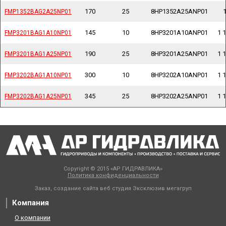
170
25
8HP1352A25ANP01
1
FMP1352BAG2A25NP01
FMP1352BAG2A25NP01
145
10
8HP3201A10ANP01
1 1
FMP3201BAG1A10NP01
FMP3201BAG1A10NP01
190
25
8HP3201A25ANP01
1 1
FMP3201BAG1A25NP01
FMP3201BAG1A25NP01
300
10
8HP3202A10ANP01
1 1
FMP3202BAG1A10NP01
FMP3202BAG1A10NP01
345
25
8HP3202A25ANP01
1 1
FMP3202BAG1A25NP01
FMP3202BAG1A25NP01
Copyright © 2015 «АР ГИДРАВЛИКА»
Политика конфиденциальности
Заказ, создание сайта веб студия
Эксклюзив мегагруп
Компания
О компании