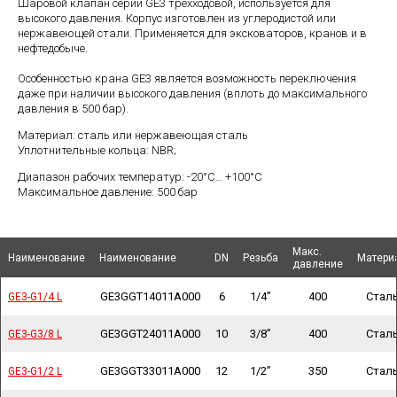
Шаровой клапан серии GE3 трехходовой, используется для
высокого давления. Корпус изготовлен из углеродистой или
нержавеющей стали. Применяется для эксковаторов, кранов и в
нефтедобыче.
Особенностью крана GE3 является возможность переключения
даже при наличии высокого давления (вплоть до максимального
давления в 500 бар).
Материал: сталь или нержавеющая сталь
Уплотнительные кольца: NBR;
Диапазон рабочих температур: -20°C… +100°C
Максимальное давление: 500 бар
Макс.
Макс.
Наименование
Наименование
Наименование
Наименование
Наименование
Наименование
DN
DN
Резьба
Резьба
Матери
Матери
давление
давление
GE3GGT14011A000
6
1/4”
400
Стал
GE3-G1/4 L
GE3-G1/4 L
GE3GGT24011A000
10
3/8”
400
Стал
GE3-G3/8 L
GE3-G3/8 L
GE3GGT33011A000
12
1/2”
350
Стал
GE3-G1/2 L
GE3-G1/2 L