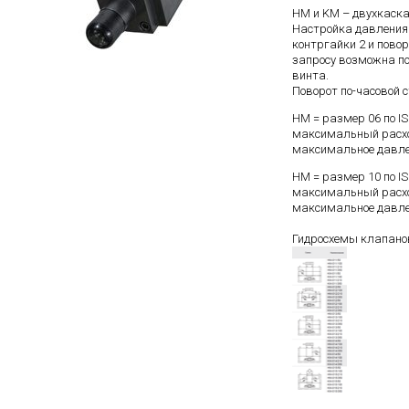
HM и KM – двухкаска
Настройка давления 
контргайки 2 и повор
запросу возможна по
винта.
Поворот по-часовой 
НM = размер 06 по IS
максимальный расход
максимальное давлен
НM = размер 10 по IS
максимальный расхо
максимальное давлен
Гидросхемы клапано