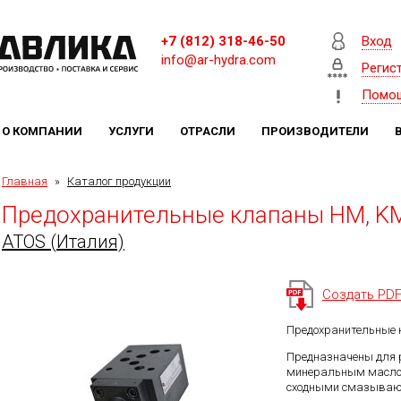
+7 (812) 318-46-50
Вход
info@ar-hydra.com
Регис
Помо
О КОМПАНИИ
УСЛУГИ
ОТРАСЛИ
ПРОИЗВОДИТЕЛИ
Главная
»
Каталог продукции
Предохранительные клапаны HM, K
ATOS (Италия)
Создать PD
Предохранительные
Предназначены для р
минеральным маслом
сходными смазываю