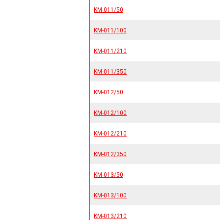
KM-011/50
KM-011/50
KM-011/100
KM-011/100
KM-011/210
KM-011/210
KM-011/350
KM-011/350
KM-012/50
KM-012/50
KM-012/100
KM-012/100
KM-012/210
KM-012/210
KM-012/350
KM-012/350
KM-013/50
KM-013/50
KM-013/100
KM-013/100
KM-013/210
KM-013/210