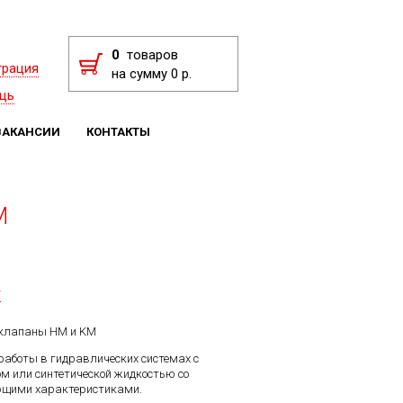
0
товаров
трация
на сумму 0 р.
щь
ВАКАНСИИ
КОНТАКТЫ
M
F
 клапаны HM и KM
аботы в гидравлических системах с
 или синтетической жидкостью со
щими характеристиками.