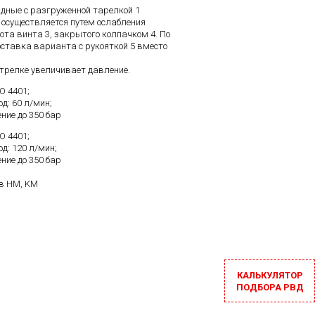
дные с разгруженной тарелкой 1
осуществляется путем ослабления
ота винта 3, закрытого колпачком 4. По
ставка варианта с рукояткой 5 вместо
стрелке увеличивает давление.
O 4401;
: 60 л/мин;
ие до 350 бар
O 4401;
д: 120 л/мин;
ие до 350 бар
в HM, KM
КАЛЬКУЛЯТОР
ПОДБОРА РВД