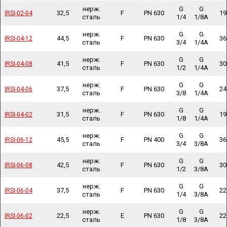
нерж.
G
G
32,5
F
PN 630
19
IRSI-02-04
IRSI-02-04
сталь
1/4
1/8A
нерж.
G
G
44,5
F
PN 630
36
IRSI-04-12
IRSI-04-12
сталь
3/4
1/4A
нерж.
G
G
41,5
F
PN 630
30
IRSI-04-08
IRSI-04-08
сталь
1/2
1/4A
нерж.
G
G
37,5
F
PN 630
24
IRSI-04-06
IRSI-04-06
сталь
3/8
1/4A
нерж.
G
G
31,5
F
PN 630
19
IRSI-04-02
IRSI-04-02
сталь
1/8
1/4A
нерж.
G
G
45,5
F
PN 400
36
IRSI-06-12
IRSI-06-12
сталь
3/4
3/8A
нерж.
G
G
42,5
F
PN 630
30
IRSI-06-08
IRSI-06-08
сталь
1/2
3/8A
нерж.
G
G
37,5
F
PN 630
22
IRSI-06-04
IRSI-06-04
сталь
1/4
3/8A
нерж.
G
G
22,5
E
PN 630
22
IRSI-06-02
IRSI-06-02
сталь
1/8
3/8A