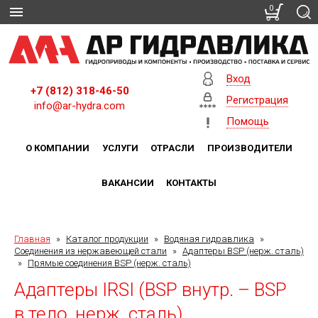
0
Вход
+7 (812) 318-46-50
Регистрация
info@ar-hydra.com
Помощь
О КОМПАНИИ
УСЛУГИ
ОТРАСЛИ
ПРОИЗВОДИТЕЛИ
ВАКАНСИИ
КОНТАКТЫ
Главная
»
Каталог продукции
»
Водяная гидравлика
»
Соединения из нержавеющей стали
»
Адаптеры BSP (нерж. сталь)
»
Прямые соединения BSP (нерж. сталь)
Адаптеры IRSI (BSP внутр. – BSP
в тело, нерж. сталь)