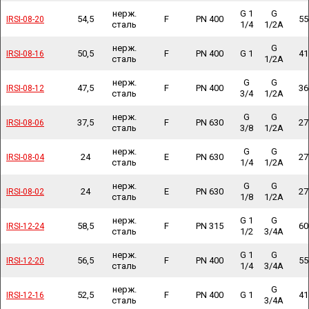
нерж.
G 1
G
54,5
F
PN 400
55
IRSI-08-20
IRSI-08-20
сталь
1/4
1/2A
нерж.
G
50,5
F
PN 400
G 1
41
IRSI-08-16
IRSI-08-16
сталь
1/2A
нерж.
G
G
47,5
F
PN 400
36
IRSI-08-12
IRSI-08-12
сталь
3/4
1/2A
нерж.
G
G
37,5
F
PN 630
27
IRSI-08-06
IRSI-08-06
сталь
3/8
1/2A
нерж.
G
G
24
E
PN 630
27
IRSI-08-04
IRSI-08-04
сталь
1/4
1/2A
нерж.
G
G
24
E
PN 630
27
IRSI-08-02
IRSI-08-02
сталь
1/8
1/2A
нерж.
G 1
G
58,5
F
PN 315
60
IRSI-12-24
IRSI-12-24
сталь
1/2
3/4A
нерж.
G 1
G
56,5
F
PN 400
55
IRSI-12-20
IRSI-12-20
сталь
1/4
3/4A
нерж.
G
52,5
F
PN 400
G 1
41
IRSI-12-16
IRSI-12-16
сталь
3/4A