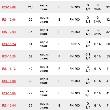
нерж.
G
G
42,5
F
PN 400
32
IRSI-12-08
IRSI-12-08
сталь
1/2
3/4A
нерж.
G
G
26
E
PN 400
32
IRSI-12-06
IRSI-12-06
сталь
3/8
3/4A
нерж.
G
G
26
E
PN 400
32
IRSI-12-04
IRSI-12-04
сталь
1/4
3/4A
нерж.
G 1
61
F
PN 315
G 1A
60
IRSI-16-24
IRSI-16-24
сталь
1/2
нерж.
G 1
59
F
PN 400
G 1A
55
IRSI-16-20
IRSI-16-20
сталь
1/4
нерж.
G
49
F
PN 400
G 1A
41
IRSI-16-12
IRSI-16-12
сталь
3/4
нерж.
G
29
E
PN 400
G 1A
41
IRSI-16-08
IRSI-16-08
сталь
1/2
нерж.
G
29
E
PN 400
G 1A
41
IRSI-16-06
IRSI-16-06
сталь
3/8
нерж.
G
29
E
PN 400
G 1A
41
IRSI-16-04
IRSI-16-04
сталь
1/4