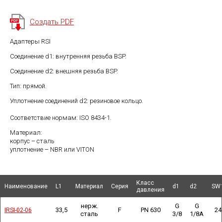
Создать PDF
Адаптеры RSI
Соединение d1: внутренняя резьба BSP.
Соединение d2: внешняя резьба BSP.
Тип: прямой.
Уплотнение соединений d2: резиновое кольцо.
Соответствие нормам: ISO 8434-1.
Материал:
корпус – сталь
уплотнение – NBR или VITON
Класс
Класс
Наименование
Наименование
Наименование
Наименование
L1
L1
Материал
Материал
Серия
Серия
d1
d1
d2
d2
SW
SW
давления
давления
нерж.
G
G
33,5
F
PN 630
24
IRSI-02-06
IRSI-02-06
сталь
3/8
1/8A