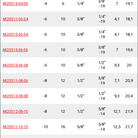
3/8”
-4
6
1/4"
7
19,1
MI20513-04-06
MI20513-04-06
-19
1/4”
-6
10
3/8"
4,1
18,1
MI20511-06-04
MI20511-06-04
-19
1/4”
-6
10
3/8"
4,1
18,1
MI20512-06-04
MI20512-06-04
-19
3/8”
-6
10
3/8"
7
19,6
MI20513-06-06
MI20513-06-06
-19
1/2”
-6
10
3/8"
9,3
20
MI20513-06-08
MI20513-06-08
-14
3/8”
-8
12
1/2"
7,1
20,9
MI20511-08-06
MI20511-08-06
-19
1/2”
-8
12
1/2"
9,3
20,4
MI20513-08-08
MI20513-08-08
-14
5/8”
-8
12
1/2"
12,1
21,9
MI20512-08-10
MI20512-08-10
-14
5/8”
-10
16
5/8"
12,5
21,7
MI20511-10-10
MI20511-10-10
-14