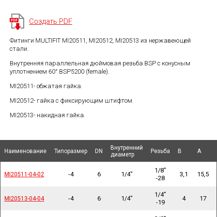
Создать PDF
Фитинги MULTIFIT MI20511, MI20512, MI20513 из нержавеющей
стали.
Внутренняя параллельная дюймовая резьба BSP с конусным
уплотнением 60° BSP5200 (female).
MI20511- обжатая гайка.
MI20512- гайка с фиксирующим штифтом.
MI20513- накидная гайка.
Внутренний
Внутренний
Наименование
Наименование
Наименование
Наименование
Типоразмер
Типоразмер
DN
DN
Резьба
Резьба
B
B
A
A
диаметр
диаметр
1/8”
-4
6
1/4"
3,1
15,5
MI20511-04-02
MI20511-04-02
-28
1/4”
-4
6
1/4"
4
17
MI20513-04-04
MI20513-04-04
-19