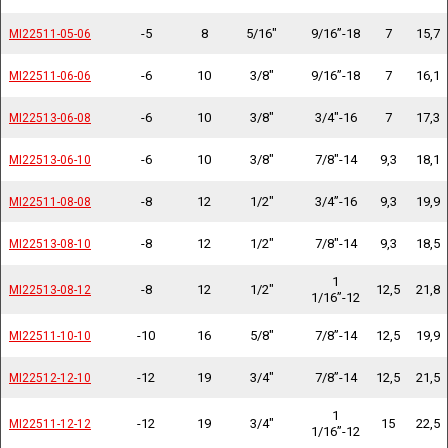
-5
8
5/16"
9/16”-18
7
15,7
MI22511-05-06
MI22511-05-06
-6
10
3/8"
9/16”-18
7
16,1
MI22511-06-06
MI22511-06-06
-6
10
3/8"
3/4"-16
7
17,3
MI22513-06-08
MI22513-06-08
-6
10
3/8"
7/8"-14
9,3
18,1
MI22513-06-10
MI22513-06-10
-8
12
1/2"
3/4”-16
9,3
19,9
MI22511-08-08
MI22511-08-08
-8
12
1/2"
7/8"-14
9,3
18,5
MI22513-08-10
MI22513-08-10
1
-8
12
1/2"
12,5
21,8
MI22513-08-12
MI22513-08-12
1/16”-12
-10
16
5/8"
7/8”-14
12,5
19,9
MI22511-10-10
MI22511-10-10
-12
19
3/4"
7/8”-14
12,5
21,5
MI22512-12-10
MI22512-12-10
1
-12
19
3/4"
15
22,5
MI22511-12-12
MI22511-12-12
1/16”-12