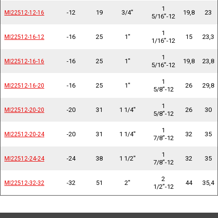
1
-12
19
3/4"
19,8
23
MI22512-12-16
MI22512-12-16
5/16”-12
1
-16
25
1"
15
23,3
MI22512-16-12
MI22512-16-12
1/16”-12
1
-16
25
1"
19,8
23,8
MI22512-16-16
MI22512-16-16
5/16”-12
1
-16
25
1"
26
29,8
MI22512-16-20
MI22512-16-20
5/8”-12
1
-20
31
1 1/4"
26
30
MI22512-20-20
MI22512-20-20
5/8”-12
1
-20
31
1 1/4"
32
35
MI22512-20-24
MI22512-20-24
7/8”-12
1
-24
38
1 1/2"
32
35
MI22512-24-24
MI22512-24-24
7/8”-12
2
-32
51
2"
44
35,4
MI22512-32-32
MI22512-32-32
1/2”-12