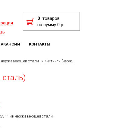
0
товаров
трация
на сумму 0 р.
щь
ВАКАНСИИ
КОНТАКТЫ
з нержавеющей стали
»
Фитинги (нерж.
 сталь)
F
23311 из нержавеющей стали.
.