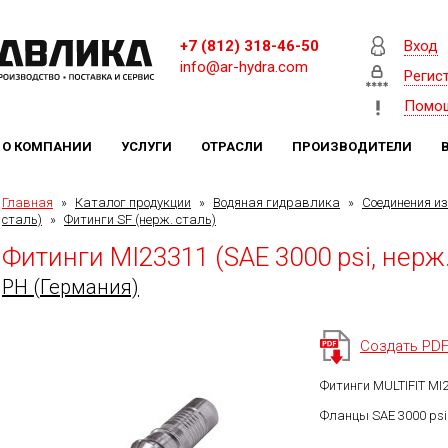
+7 (812) 318-46-50
Вход
info@ar-hydra.com
Регис
Помо
О КОМПАНИИ
УСЛУГИ
ОТРАСЛИ
ПРОИЗВОДИТЕЛИ
Главная
»
Каталог продукции
»
Водяная гидравлика
»
Соединения и
сталь)
»
Фитинги SF (нерж. сталь)
Фитинги MI23311 (SAE 3000 psi, нерж.
PH (Германия)
Создать PD
Фитинги MULTIFIT MI
Фланцы SAE 3000 psi