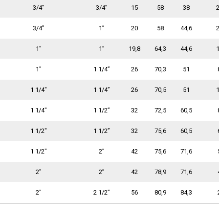
3/4"
3/4”
15
58
38
3/4"
1”
20
58
44,6
1"
1”
19,8
64,3
44,6
1"
1 1/4”
26
70,3
51
1 1/4"
1 1/4”
26
70,5
51
1 1/4"
1 1/2”
32
72,5
60,5
1 1/2"
1 1/2”
32
75,6
60,5
1 1/2"
2”
42
75,6
71,6
2"
2”
42
78,9
71,6
2"
2 1/2”
56
80,9
84,3