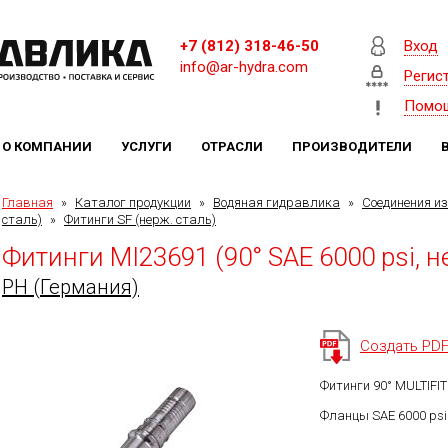
+7 (812) 318-46-50
Вход
info@ar-hydra.com
Регис
Помо
О КОМПАНИИ
УСЛУГИ
ОТРАСЛИ
ПРОИЗВОДИТЕЛИ
Главная
»
Каталог продукции
»
Водяная гидравлика
»
Соединения и
сталь)
»
Фитинги SF (нерж. сталь)
Фитинги MI23691 (90° SAE 6000 psi, н
PH (Германия)
Создать PD
Фитинги 90° MULTIFI
Фланцы SAE 6000 psi