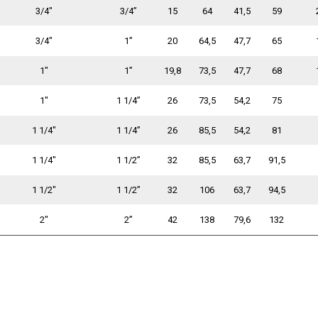
3/4"
3/4”
15
64
41,5
59
3/4"
1”
20
64,5
47,7
65
1"
1”
19,8
73,5
47,7
68
1"
1 1/4”
26
73,5
54,2
75
1 1/4"
1 1/4”
26
85,5
54,2
81
1 1/4"
1 1/2”
32
85,5
63,7
91,5
1 1/2"
1 1/2”
32
106
63,7
94,5
2"
2”
42
138
79,6
132
1.2025
09.01.2025
28.04.2021
28