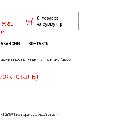
0
товаров
трация
на сумму 0 р.
щь
ВАКАНСИИ
КОНТАКТЫ
з нержавеющей стали
»
Фитинги (нерж.
ерж. сталь)
F
T MI23691 из нержавеющей стали.
.