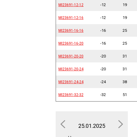
-12
19
MI23691-12-12
MI23691-12-12
-12
19
MI23691-12-16
MI23691-12-16
-16
25
MI23691-16-16
MI23691-16-16
-16
25
MI23691-16-20
MI23691-16-20
-20
31
MI23691-20-20
MI23691-20-20
-20
31
MI23691-20-24
MI23691-20-24
-24
38
MI23691-24-24
MI23691-24-24
-32
51
MI23691-32-32
MI23691-32-32
25.01.2025
16.0