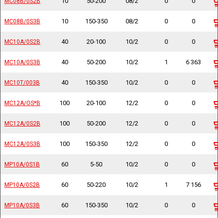
10
50-200
08/2
0
0
MC08B/0S2B
MC08B/0S2B
10
150-350
08/2
0
0
MC08B/0S3B
MC08B/0S3B
40
20-100
10/2
0
0
MC10A/0S2B
MC10A/0S2B
40
50-200
10/2
1
6 363
MC10A/0S3B
MC10A/0S3B
40
150-350
10/2
0
0
MC10T/003B
MC10T/003B
100
20-100
12/2
0
0
MC12A/OS*B
MC12A/OS*B
100
50-200
12/2
0
0
MC12A/0S2B
MC12A/0S2B
100
150-350
12/2
0
0
MC12A/0S3B
MC12A/0S3B
60
5-50
10/2
0
0
MP10A/0S1B
MP10A/0S1B
60
50-220
10/2
1
7 156
MP10A/0S2B
MP10A/0S2B
60
150-350
10/2
0
0
MP10A/0S3B
MP10A/0S3B