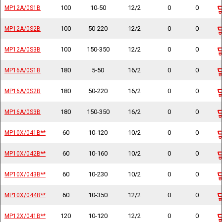
100
10-50
12/2
0
0
MP12A/0S1B
MP12A/0S1B
100
50-220
12/2
0
0
MP12A/0S2B
MP12A/0S2B
100
150-350
12/2
0
0
MP12A/0S3B
MP12A/0S3B
180
5-50
16/2
0
0
MP16A/0S1B
MP16A/0S1B
180
50-220
16/2
0
0
MP16A/0S2B
MP16A/0S2B
180
150-350
16/2
0
0
MP16A/0S3B
MP16A/0S3B
60
10-120
10/2
0
0
MP10X/041B**
MP10X/041B**
60
10-160
10/2
0
0
MP10X/042B**
MP10X/042B**
60
10-230
10/2
0
0
MP10X/043B**
MP10X/043B**
60
10-350
12/2
0
0
MP10X/044B**
MP10X/044B**
120
10-120
12/2
0
0
MP12X/041B**
MP12X/041B**