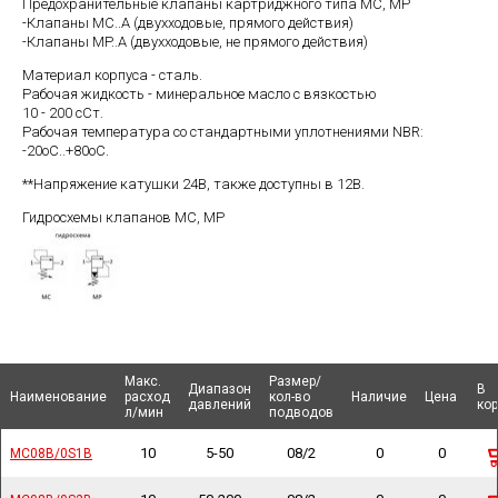
Предохранительные клапаны картриджного типа MC, MP
-Клапаны MC..A (двухходовые, прямого действия)
-Клапаны MP..A (двухходовые, не прямого действия)
Материал корпуса - сталь.
Рабочая жидкость - минеральное масло с вязкостью
10 - 200 сСт.
Рабочая температура со стандартными уплотнениями NBR:
-20оС..+80оС.
**Напряжение катушки 24В, также доступны в 12В.
Гидросхемы клапанов MC, MP
Макс.
Макс.
Размер/
Размер/
Диапазон
Диапазон
В
В
Наименование
Наименование
Наименование
Наименование
расход
расход
кол-во
кол-во
Наличие
Наличие
Цена
Цена
давлений
давлений
ко
ко
л/мин
л/мин
подводов
подводов
10
5-50
08/2
0
0
MC08B/0S1B
MC08B/0S1B