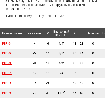
Обжимные муфты PTPI из нержавеющей стали предназначены для
опрессовки тефлоновых рукавов с наружной оплеткой из
нержавеющей стали.
Подходят для следующих рукавов: IT, IT-32.
Внутренний
Внутренний
Наименование
Наименование
Наименование
Наименование
Типоразмер
Типоразмер
DN
DN
D
D
L
L
Наличие
Наличие
Ц
Ц
диаметр
диаметр
-4
6
1/4"
18
21
0
PTPI-04
PTPI-04
-6
10
3/8"
20
24
0
PTPI-06
PTPI-06
-8
12
1/2"
25
28
0
PTPI-08
PTPI-08
-12
19
3/4"
32
30
0
PTPI-12
PTPI-12
-16
25
1"
40
40
0
PTPI-16
PTPI-16
-20
31
1 1/4"
46
50
0
PTPI-20
PTPI-20