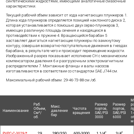
синтетическими жидкостями, имеющими аналогичные смазочные
характеристики.
Текущий рабочий объем зависит от хода нагнетающих плунжеров 1.
Длина хода плунжеров определяется позицией наклонного диска 2,
которая устанавливается с помошью двух серво-плунжеров 3,
имеющих различную площадь сечения и находящихся в
противодействии к пружине 4. Вращающийся барабан 5
заставляет двигаться нагнетающие плунжеры по замкнутому
контуру, совершая возвратно-поступательные движения в гнездах
барабана, в результате чего и происходит перемещение жидкости.
Изображенный разрез показывает исполнение СН с механическим
компенсатором давления 6 и разгрузочным электромагнитным
распределителем 7. Монтажные фланцы и валы насосов
изготавливаются в соответствии со стандартом SAE J744 см.
Максимальный рабочий объем: 29-46-73-88 см /об.
М
М
Раб.
Раб.
Размер
Размер
Размер
Размер
р
р
Макс.
Макс.
Объем,
Объем,
Частота
Частота
портов,
портов,
портов,
портов,
п
п
Наименование
Наименование
Наименование
Наименование
давление
давление
См³/
См³/
вращения
вращения
SAE/PSI
SAE/PSI
SAE/PSI
SAE/PSI
1
1
бар
бар
об.
об.
3000
3000
6000
6000
о
о
м
м
29
280/350
600-3000
1 1/4”
3/4”
PVPC-C-3029/*
PVPC-C-3029/*