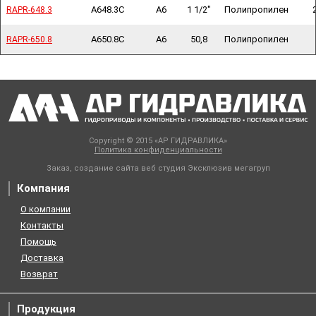
A648.3C
A6
1 1/2"
Полипропилен
RAPR-648.3
RAPR-648.3
A650.8C
A6
50,8
Полипропилен
RAPR-650.8
RAPR-650.8
Copyright © 2015 «АР ГИДРАВЛИКА»
Политика конфиденциальности
Заказ, создание сайта веб студия
Эксклюзив мегагруп
Компания
О компании
Контакты
Помощь
Доставка
Возврат
Продукция