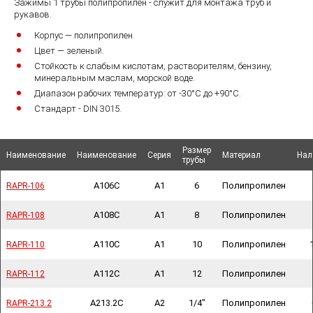
Зажимы 1 трубы полипропилен - служит для монтажа труб и
рукавов.
Корпус — полипропилен.
Цвет — зеленый.
Стойкость к слабым кислотам, растворителям, бензину,
минеральным маслам, морской воде.
Диапазон рабочих температур: от -30°C до +90°C.
Стандарт - DIN 3015.
Размер
Размер
Наименование
Наименование
Наименование
Наименование
Наименование
Наименование
Серия
Серия
Материал
Материал
Нал
Нал
трубы
трубы
A106C
A1
6
Полипропилен
RAPR-106
RAPR-106
A108C
A1
8
Полипропилен
RAPR-108
RAPR-108
A110C
A1
10
Полипропилен
RAPR-110
RAPR-110
A112C
A1
12
Полипропилен
RAPR-112
RAPR-112
A213.2C
A2
1/4"
Полипропилен
RAPR-213.2
RAPR-213.2