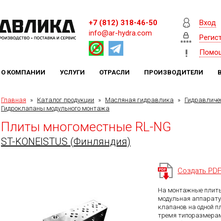
+7 (812) 318-46-50
Вход
info@ar-hydra.com
Регис
Помо
О КОМПАНИИ
УСЛУГИ
ОТРАСЛИ
ПРОИЗВОДИТЕЛИ
Главная
»
Каталог продукции
»
Масляная гидравлика
»
Гидравличе
Гидроклапаны модульного монтажа
Плиты многоместные RL-NG
ST-KONEISTUS (Финляндия)
Создать PD
На монтажные плиты
модульная аппарату
клапанов на одной пл
тремя типоразмерами: