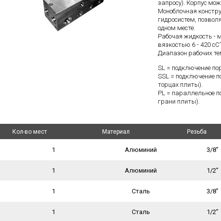
запросу). Корпус мо
Моноблочная констру
гидросистем, позвол
одном месте.
Рабочая жидкость - 
вязкостью 6 - 420 сС
Диапазон рабочих тем
SL = подключение пор
SSL = подключение по
торцах плиты).
PL = параллельное п
грани плиты).
Кол-во мест
Кол-во мест
Материал
Материал
Резьба
Резьба
1
Алюминий
3/8”
1
Алюминий
1/2”
1
Сталь
3/8”
1
Сталь
1/2”