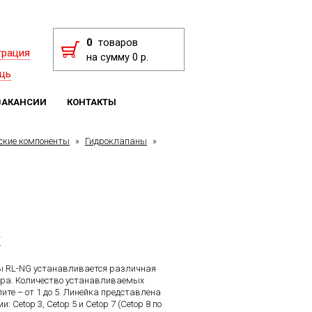
0
товаров
трация
на сумму 0 р.
щь
ВАКАНСИИ
КОНТАКТЫ
ские компоненты
»
Гидроклапаны
»
F
 RL-NG устанавливается различная
ра. Количество устанавливаемых
ите – от 1 до 5. Линейка представлена
 Cetop 3, Cetop 5 и Cetop 7 (Cetop 8 по