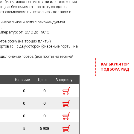
жет быть выполнен из стали или алюминия.
кция обеспечивает простоту создания
яет скомпоновать несколько клапанов в
минеральное масло с рекомендуемой
Т.
ператур: от -25°С до +90°С.
тов сбоку (на торцах плиты)
ртов P, Т с двух сторон (сквозные порты, на
одключение портов (все порты на нижней
КАЛЬКУЛЯТОР
ПОДБОРА РВД
Наличие
Наличие
Цена
Цена
В корзину
В корзину
0
0
0
0
0
0
5
5 908