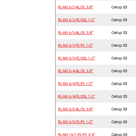
Cetop 03
RL-NG 6/2-AL/SL 3/8”
RL-NG 6/2-AL/SL 3/8”
Cetop 03
RL-NG 6/2-FE/SSL 1/2”
RL-NG 6/2-FE/SSL 1/2”
Cetop 03
RL-NG 6/3-AL/SL 3/8”
RL-NG 6/3-AL/SL 3/8”
Cetop 03
RL-NG 6/3-FE/PL 1/2”
RL-NG 6/3-FE/PL 1/2”
Cetop 03
RL-NG 6/3-FE/SSL 1/2”
RL-NG 6/3-FE/SSL 1/2”
Cetop 03
RL-NG 6/4-AL/SL 3/8”
RL-NG 6/4-AL/SL 3/8”
Cetop 03
RL-NG 6/4-FE/PL 1/2”
RL-NG 6/4-FE/PL 1/2”
Cetop 03
RL-NG 6/4-FE/SSL 1/2”
RL-NG 6/4-FE/SSL 1/2”
Cetop 03
RL-NG 6/5-AL/SL 3/8”
RL-NG 6/5-AL/SL 3/8”
Cetop 03
RL-NG 6/5-FE/PL 1/2”
RL-NG 6/5-FE/PL 1/2”
Cetop 05
RL-NG 10/1-FE/PL 3/4”
RL-NG 10/1-FE/PL 3/4”