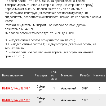
на одной плите – от 1 до 5. Линейка представлена тремя
типоразмерами: Cetop 3, Cetop 5 и Cetop 7 (Cetop 8 по запросу).
Корпус может быть выполнен из стали или алюминия.
Моноблочная конструкция обеспечивает простоту создания
гидросистем, позволяет скомпоновать несколько клапанов в одном
месте.
Рабочая жидкость - минеральное масло с рекомендуемой
вязкостью 6 - 420 сСТ.
Диапазон рабочих температур: от -25°С до +90°С.
SL = подключение портов сбоку (на торцах плиты)
SSL = подключение портов P, Т с двух сторон (сквозные порты, на
торцах плиты).
PL = параллельное подключение портов (все порты на нижней
грани плиты).
Кол-
Кол-
Наименование
Наименование
Наименование
Наименование
Размеры
Размеры
во
во
Материал
Материал
Резьба
Резьба
Наличие
Наличие
мест
мест
Cetop
1
Алюминий
3/8”
0
RL-NG 6/1-AL/SL 3/8”
RL-NG 6/1-AL/SL 3/8”
03
Cetop
1
Алюминий
1/2”
0
RL-NG 6/1-AL/SL 1/2”
RL-NG 6/1-AL/SL 1/2”
03