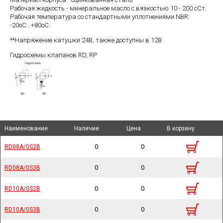
Рабочая жидкость - минеральное масло с вязкостью 10 - 200 сСт.
Рабочая температура со стандартными уплотнениями NBR:
-20оС...+80оС.
**Напряжение катушки 24В, также доступны в 12В.
Гидросхемы клапанов RD, RP
Наименование
Наименование
Наименование
Наименование
Наличие
Наличие
Цена
Цена
В корзину
В корзину
0
0
RD08A/0S2B
RD08A/0S2B
0
0
RD08A/0S3B
RD08A/0S3B
0
0
RD10A/0S2B
RD10A/0S2B
0
0
RD10A/0S3B
RD10A/0S3B