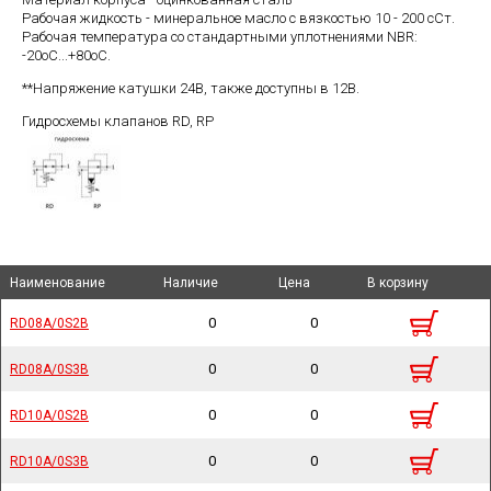
Рабочая жидкость - минеральное масло с вязкостью 10 - 200 сСт.
Рабочая температура со стандартными уплотнениями NBR:
-20оС...+80оС.
**Напряжение катушки 24В, также доступны в 12В.
Гидросхемы клапанов RD, RP
Наименование
Наименование
Наименование
Наименование
Наличие
Наличие
Цена
Цена
В корзину
В корзину
0
0
RD08A/0S2B
RD08A/0S2B
0
0
RD08A/0S3B
RD08A/0S3B
0
0
RD10A/0S2B
RD10A/0S2B
0
0
RD10A/0S3B
RD10A/0S3B