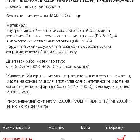
изнашиваемость в результате касания земли, в случае отсутствия
предохранительных пружин).
Соответствие нормам: MANULI® design.
Материал:
внутренний слой - синтетическая маслостойкая резина
усиление - 2 высокопрочных стальных оплетки (DN 6÷12), 4
высокопрочных стальных оплетки (DN 16÷25)
наружный слой - двуслойный композит с сверхвысоким
сопротивлением абразивному износу.
Диапазон рабочих температур:
от -45°С до +100°С (+125°С кратковременно).
Жидкости: Минеральные масла, растительные и сурепные масла,
масла на основе гликоля и полигликоля, синтетические масла на
основе сложного эфира (не более 212°F 100°C), водоэмульсионные
масла, вода.
Рекомендуемый фитинг: MF2000® - MULTIFIT (DN 6÷16), MF2000® -
INTERLOCK (DN 19÷25).
Наименование
Наименование
Наименование
Наименование
Наличие
Наличие
Цена
Цена
В корзину
В корзину
0
0
SHIELDM5000-04
SHIELDM5000-04