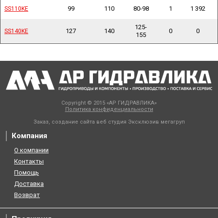
99
110
80-98
1
1 392
SS110KE
SS110KE
125-
127
140
0
0
SS140KE
SS140KE
155
Copyright © 2015 «АР ГИДРАВЛИКА»
Политика конфиденциальности
Заказ, создание сайта веб студия
Эксклюзив мегагруп
Компания
О компании
Контакты
Помощь
Доставка
Возврат