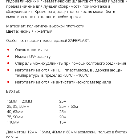
гидравлических и пневматических шлангов от трения и ударов и
предназначена для лучшей обозримости при монтаже и
обслуживании. Кроме того, защитная спираль может быть
смонтирована на шланг в любое время.
Материал: полиэтилен высокой плотности
Цвета: чёрный и жёлтый
Особенности защитных спиралей SAFEPLAST:
Очень эластичны
Имеют UV- защиту
Спираль можно удлинить при помощи болтового соединения
Изготавливаются из РЕ – пластмассы, выдерживающей
температуры в пределах -50°C - +100°C
Изготавливаются из антистатического материала
БУХТЫ:
12мм – 20мм
25м
25, 32, 50мм
25м и 50м
40, 63мм
25м
75, 90мм
20м
110мм
15м
Диаметры 12мм, 16мм, 40мм и 63мм возможны только в бухтах
по 25м!