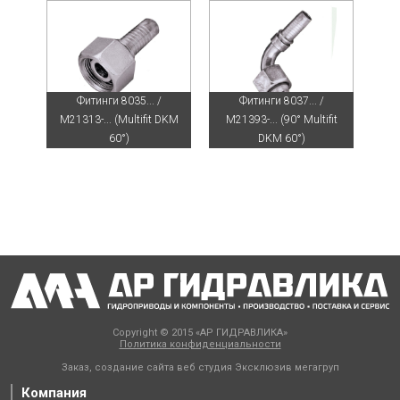
Фитинги 8035... /
Фитинги 8037... /
M21313-... (Multifit DKM
M21393-... (90° Multifit
60°)
DKM 60°)
Copyright © 2015 «АР ГИДРАВЛИКА»
Политика конфиденциальности
Заказ, создание сайта веб студия
Эксклюзив мегагруп
Компания