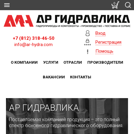
0
Вход
+7 (812) 318-46-50
Регистрация
info@ar-hydra.com
Помощь
О КОМПАНИИ
УСЛУГИ
ОТРАСЛИ
ПРОИЗВОДИТЕЛИ
ВАКАНСИИ
КОНТАКТЫ
АР ГИДРАВЛИКА
Поставляемая компанией продукция – это полный
спектр основного гидравлического оборудования.