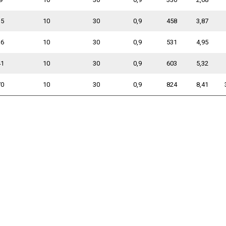
15
10
30
0,9
458
3,87
36
10
30
0,9
531
4,95
41
10
30
0,9
603
5,32
70
10
30
0,9
824
8,41
1.2025
09.01.2025
28.04.2021
28
Возобновляем
Улице Книпович,
АР ГИД
ие товаров
поставки под заказ
постановлением
поздрав
правительства
Новым 
торы -40°C
Bosch Rexroth
Санкт-Петербурга
паны
Parker Hannifin
читать 
вернули
оры
Atos
историческое
Sun Hydraulics
название Смоляная.