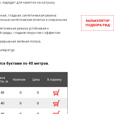
у, подходит для намотки на катушку.
рная, гладкая, синтетическая резина.
тильные синтетические оплетки и спиральная
КАЛЬКУЛЯТОР
ПОДБОРА РВД
тетическая резина устойчивая к
й среды, гладкое покрытие с эффектом
прерывная зелёная полоса.
мператур:
тся бухтами по 40 метров.
ина
ина
Наличие
Наличие
Цена
Цена
В корзину
В корзину
ты, м.
ты, м.
40
0
0
40
0
0
40
0
0