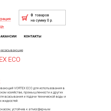
0
товаров
трация
на сумму 0 р.
щь
ВАКАНСИИ
КОНТАКТЫ
о-всасывающие
EX ECO
F
ывающий VORTEX ECO для использования в
ком хозяйстве, промышленности и других
для всасывания и подачи технической воды и
х жидкостей.
ркасом, устойчив к атмосферным