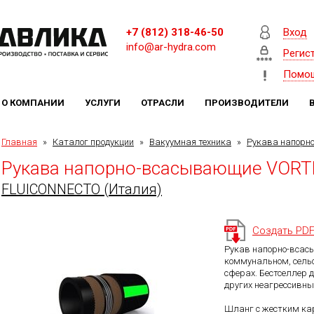
+7 (812) 318-46-50
Вход
info@ar-hydra.com
Регис
Помо
О КОМПАНИИ
УСЛУГИ
ОТРАСЛИ
ПРОИЗВОДИТЕЛИ
Главная
»
Каталог продукции
»
Вакуумная техника
»
Рукава напорн
Рукава напорно-всасывающие VORT
FLUICONNECTO (Италия)
Создать PD
Рукав напорно-всас
коммунальном, сельс
сферах. Бестселлер 
других неагрессивны
Шланг с жестким ка