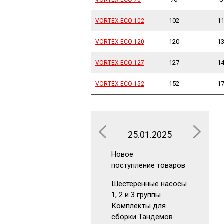
102
1
VORTEX ECO 102
VORTEX ECO 102
120
1
VORTEX ECO 120
VORTEX ECO 120
127
1
VORTEX ECO 127
VORTEX ECO 127
152
1
VORTEX ECO 152
VORTEX ECO 152
25.01.2025
16.0
Новое
Новое
поступление товаров
поступлен
Шестеренные насосы
Аккумуля
1, 2 и 3 группы
Гидрокла
Комплекты для
Гидромот
сборки Тандемов
Фильтры