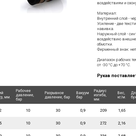
воздействиям и озон
Материал:
Внутренний слой - чё
Усиление - две текс
навивка.
Наружный слой - син
воздействию внешне
обмотки.
Фирменный знак: не
Диапазон рабочих те
от -30 °C до +70 °C.
Рукав поставляе
Рабочее
Рабочее
Радиус
Радиус
ий
ий
Разрывное
Разрывное
Вакуум
Вакуум
Вес,
Вес,
Дл
Дл
давление,
давление,
изгиба,
изгиба,
р, мм.
р, мм.
давление, бар
давление, бар
бар
бар
кг/м.
кг/м.
бух
бух
бар
бар
мм.
мм.
2
10
30
0,9
209
1,65
5
10
30
0,9
272
2,16
9
10
30
0,9
336
2,68