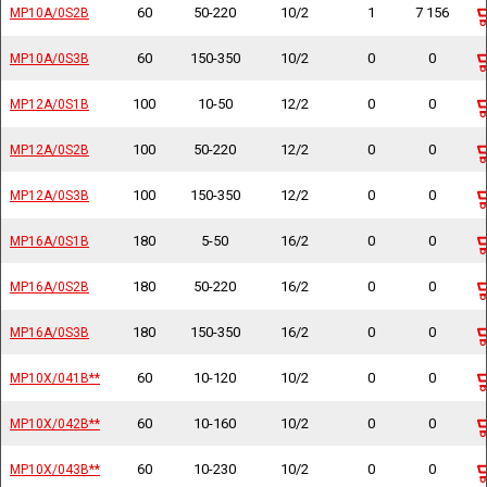
60
50-220
10/2
1
7 156
MP10A/0S2B
MP10A/0S2B
60
150-350
10/2
0
0
MP10A/0S3B
MP10A/0S3B
100
10-50
12/2
0
0
MP12A/0S1B
MP12A/0S1B
100
50-220
12/2
0
0
MP12A/0S2B
MP12A/0S2B
100
150-350
12/2
0
0
MP12A/0S3B
MP12A/0S3B
180
5-50
16/2
0
0
MP16A/0S1B
MP16A/0S1B
180
50-220
16/2
0
0
MP16A/0S2B
MP16A/0S2B
180
150-350
16/2
0
0
MP16A/0S3B
MP16A/0S3B
60
10-120
10/2
0
0
MP10X/041B**
MP10X/041B**
60
10-160
10/2
0
0
MP10X/042B**
MP10X/042B**
60
10-230
10/2
0
0
MP10X/043B**
MP10X/043B**