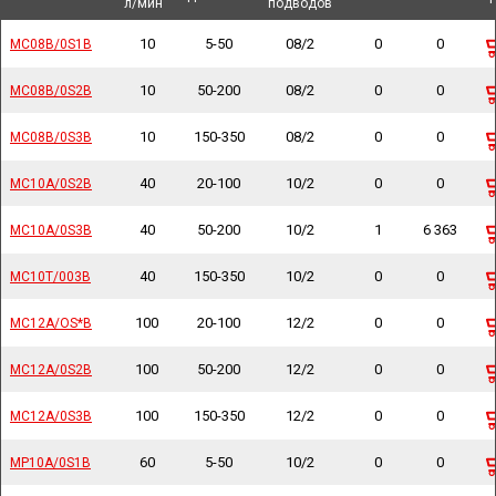
л/мин
л/мин
подводов
подводов
10
5-50
08/2
0
0
MC08B/0S1B
MC08B/0S1B
10
50-200
08/2
0
0
MC08B/0S2B
MC08B/0S2B
10
150-350
08/2
0
0
MC08B/0S3B
MC08B/0S3B
40
20-100
10/2
0
0
MC10A/0S2B
MC10A/0S2B
40
50-200
10/2
1
6 363
MC10A/0S3B
MC10A/0S3B
40
150-350
10/2
0
0
MC10T/003B
MC10T/003B
100
20-100
12/2
0
0
MC12A/OS*B
MC12A/OS*B
100
50-200
12/2
0
0
MC12A/0S2B
MC12A/0S2B
100
150-350
12/2
0
0
MC12A/0S3B
MC12A/0S3B
60
5-50
10/2
0
0
MP10A/0S1B
MP10A/0S1B