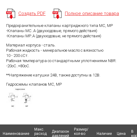
Создать PDF
Полное описание товара
Предохранительные клапаны картриджного типа MC, MP
-Клапаны MC..A (двухходовые, прямого действия)
-Клапаны MP..A (двухходовые, не прямого действия)
Материал корпуса - сталь.
Рабочая жидкость - минеральное масло с вязкостью
10 - 200 сСт.
Рабочая температура со стандартными уплотнениями NBR:
-20оС..+80оС.
**Напряжение катушки 24В, также доступны в 12В.
Гидросхемы клапанов MC, MP
Макс.
Макс.
Размер/
Размер/
Диапазон
Диапазон
В
В
Наименование
Наименование
Наименование
Наименование
расход
расход
кол-во
кол-во
Наличие
Наличие
Цена
Цена
давлений
давлений
ко
ко