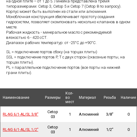
на одной плите – от 1 до 5. Линейка представлена тремя
типоразмерами: Cetop 3, Cetop 5 и Cetop 7 (Cetop 8 по запросу).
Корпус может быть выполнен из стали или алюминия.
Моноблочная конструкция обеспечивает простоту создания
гидросистем, позволяет скомпоновать несколько клапанов в одном
месте.
Рабочая жидкость - минеральное масло с рекомендуемой
вязкостью 6 - 420 сСТ.
Диапазон рабочих температур: от -25°С до +90°С.
SL = подключение портов сбоку (на торцах плиты)
SSL = подключение портов P, Т с двух сторон (сквозные порты, на
торцах плиты).
PL = параллельное подключение портов (все порты на нижней
грани плиты).
Кол-
Кол-
Наименование
Наименование
Наименование
Наименование
Размеры
Размеры
во
во
Материал
Материал
Резьба
Резьба
Наличие
Наличие
мест
мест
Cetop
1
Алюминий
3/8”
0
RL-NG 6/1-AL/SL 3/8”
RL-NG 6/1-AL/SL 3/8”
03
Cetop
1
Алюминий
1/2”
0
RL-NG 6/1-AL/SL 1/2”
RL-NG 6/1-AL/SL 1/2”
03