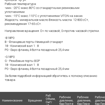
Рабочая температура:
-мин. -20°C макс.80°C со стандартными резиновыми
уплотнениями.
-мин. -15°C макс.110°C с уплотнениями VITON на заказ.
Жидкость: минеральное масло Вязкость масла: 12-800 cСт,
рекомендуемая 17-65 cСт.
Направление вращения: D= по часовой, S=против часовой стрелки.
-B18P0
B - Фланцевые порты Немецкий стандарт
18 - Конический вал 1 : 8
P0 - Евро фланец 4 болта посадочный 25,4 мм
-G18P0
G - Резьбовые порты BSP
18 - Конический вал 1 : 8
P0 - Евро фланец 4 болта посадочный 25,4 мм
За более подробной информацией обратитесь к полному описанию
товара.
Раб.
Раб.
Рабочее
Рабочее
Рабочее
Рабочее
Рабоче
Рабоче
Объем,
Объем,
Наименование
Наименование
Наименование
Наименование
Вращение
Вращение
давление,
давление,
давление,
давление,
давлен
давлен
См³/
См³/
бар Пост-е
бар Пост-е
бар Пер-е
бар Пер-е
бар Пик
бар Пик