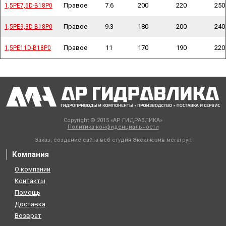
Правое
7.6
200
220
250
1,5PE7,6D-B18P0
1,5PE7,6D-B18P0
Правое
9.3
180
200
240
1,5PE9,3D-B18P0
1,5PE9,3D-B18P0
Правое
11
170
190
220
1,5PE11D-B18P0
1,5PE11D-B18P0
Copyright © 2015 «АР ГИДРАВЛИКА»
Политика конфиденциальности
Заказ, создание сайта веб студия
Эксклюзив мегагруп
Компания
О компании
Контакты
Помощь
Доставка
Возврат