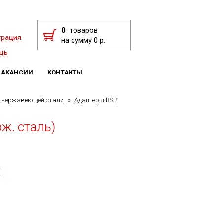
0
товаров
трация
на сумму 0 р.
щь
ВАКАНСИИ
КОНТАКТЫ
з нержавеющей стали
»
Адаптеры BSP
рж. сталь)
F