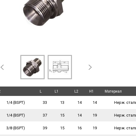
2
2
L
L
L1
L1
L2
L2
H1
H1
Материал
Материал
1/4 (BSPT)
33
13
14
14
Нерж. стал
1/4 (BSPT)
37
15
14
19
Нерж. стал
3/8 (BSPT)
39
15
16
19
Нерж. стал