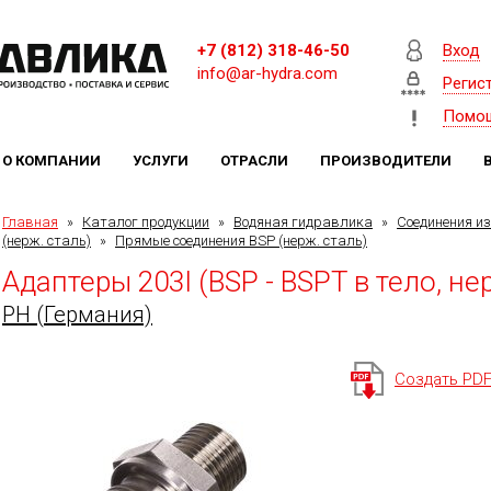
+7 (812) 318-46-50
Вход
info@ar-hydra.com
Регис
Помо
О КОМПАНИИ
УСЛУГИ
ОТРАСЛИ
ПРОИЗВОДИТЕЛИ
Главная
»
Каталог продукции
»
Водяная гидравлика
»
Соединения и
(нерж. сталь)
»
Прямые соединения BSP (нерж. сталь)
Адаптеры 203I (BSP - BSPT в тело, не
PH (Германия)
Создать PD