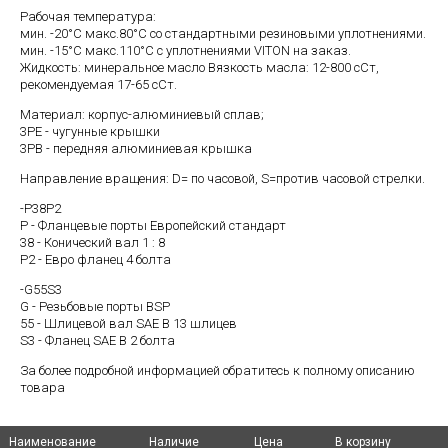
Рабочая температура:
мин. -20°C макс.80°C со стандартными резиновыми уплотнениями.
мин. -15°C макс.110°C с уплотнениями VITON на заказ.
Жидкость: минеральное масло Вязкость масла: 12-800 cСт,
рекомендуемая 17-65 cСт.
Материал: корпус-алюминиевый сплав;
3PE - чугунные крышки
3PB - передняя алюминиевая крышка
Направление вращения: D= по часовой, S=против часовой стрелки.
-P38P2
P - Фланцевые порты Европейский стандарт
38 - Конический вал 1 : 8
P2 - Евро фланец 4 болта
-G55S3
G - Резьбовые порты BSP
55 - Шлицевой вал SAE B 13 шлицев
S3 - Фланец SAE B 2 болта
За более подробной информацией обратитесь к полному описанию
товара
Наименование
Наименование
Наименование
Наименование
Наличие
Наличие
Цена
Цена
В корзину
В корзину