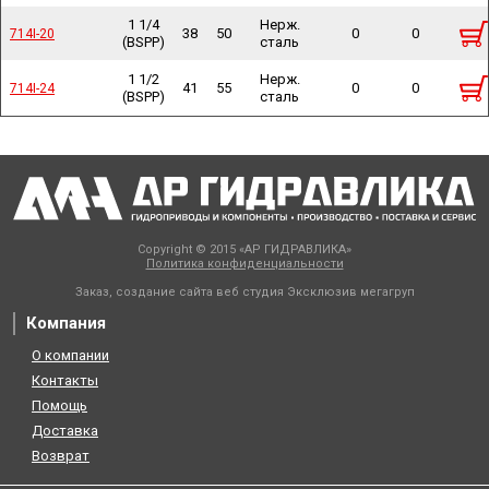
1 1/4
Нерж.
38
50
0
0
714I-20
714I-20
(BSPP)
сталь
1 1/2
Нерж.
41
55
0
0
714I-24
714I-24
(BSPP)
сталь
Copyright © 2015 «АР ГИДРАВЛИКА»
Политика конфиденциальности
Заказ, создание сайта веб студия
Эксклюзив мегагруп
Компания
О компании
Контакты
Помощь
Доставка
Возврат