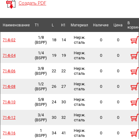
Создать PDF
В
В
Наименование
Наименование
Наименование
Наименование
T1
T1
L
L
H1
H1
Материал
Материал
Наличие
Наличие
Цена
Цена
корзи
корзи
1/8
Нерж.
18
14
0
0
714I-02
714I-02
(BSPP)
сталь
1/4
Нерж.
19
19
0
0
714I-04
714I-04
(BSPP)
сталь
3/8
Нерж.
22
22
0
0
714I-06
714I-06
(BSPP)
сталь
1/2
Нерж.
26
27
0
0
714I-08
714I-08
(BSPP)
сталь
5/8
Нерж.
24
30
0
0
714I-10
714I-10
(BSPP)
сталь
3/4
Нерж.
30
32
0
0
714I-12
714I-12
(BSPP)
сталь
1
Нерж.
34
41
0
0
714I-16
714I-16
(BSPP)
сталь