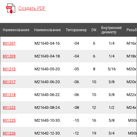
Создать PDF
Внутренний
Внутренний
Наименование
Наименование
Наименование
Наименование
Наименование
Наименование
Типоразмер
Типоразмер
DN
DN
Резьб
Резьб
диаметр
диаметр
M21643-04-16.
-04
6
1/4
M16x
801207
801207
M21643-04-18.
-04
6
1/4
M18x
801209
801209
M21643-05-20.
-05
8
5/16
M20x
801215
801215
M21643-06-20.
-06
10
3/8
M20x
801217
801217
M21643-06-22.
-06
10
3/8
M22x
801218
801218
M21643-08-24.
-08
12
1/2
M24x
801222
801222
M21643-10-30.
-10
16
5/8
M30
801225
801225
M21642-12-30.
-12
19
3/4
M30
801226
801226