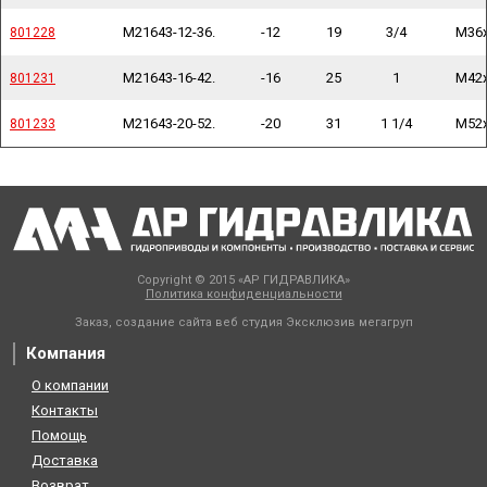
M21643-12-36.
-12
19
3/4
M36
801228
801228
M21643-16-42.
-16
25
1
M42
801231
801231
M21643-20-52.
-20
31
1 1/4
M52
801233
801233
Copyright © 2015 «АР ГИДРАВЛИКА»
Политика конфиденциальности
Заказ, создание сайта веб студия
Эксклюзив мегагруп
Компания
О компании
Контакты
Помощь
Доставка
Возврат