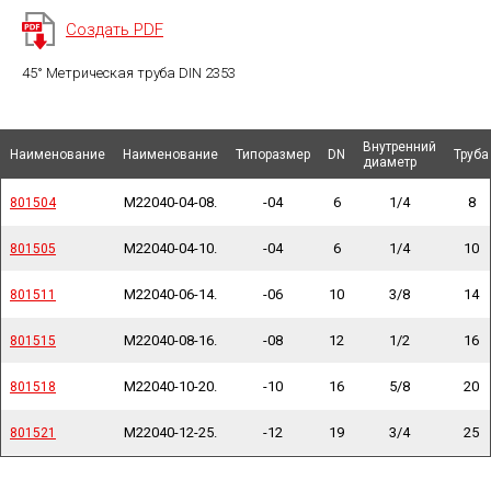
Создать PDF
45° Метрическая труба DIN 2353
Внутренний
Внутренний
Наименование
Наименование
Наименование
Наименование
Наименование
Наименование
Типоразмер
Типоразмер
DN
DN
Труба
Труба
диаметр
диаметр
M22040-04-08.
-04
6
1/4
8
801504
801504
M22040-04-10.
-04
6
1/4
10
801505
801505
M22040-06-14.
-06
10
3/8
14
801511
801511
M22040-08-16.
-08
12
1/2
16
801515
801515
M22040-10-20.
-10
16
5/8
20
801518
801518
M22040-12-25.
-12
19
3/4
25
801521
801521