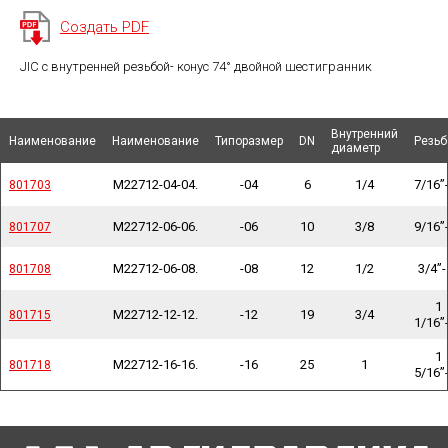
Создать PDF
JIC с внутренней резьбой- конус 74° двойной шестигранник
Внутренний
Внутренний
Наименование
Наименование
Наименование
Наименование
Наименование
Наименование
Типоразмер
Типоразмер
DN
DN
Резьб
Резьб
диаметр
диаметр
M22712-04-04.
-04
6
1/4
7/16”
801703
801703
M22712-06-06.
-06
10
3/8
9/16”
801707
801707
M22712-06-08.
-08
12
1/2
3/4”-
801708
801708
1
M22712-12-12.
-12
19
3/4
801715
801715
1/16”
1
M22712-16-16.
-16
25
1
801718
801718
5/16”