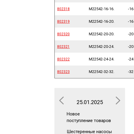
M22542-16-16.
-16
802318
802318
M22542-16-20.
-16
802319
802319
M22542-20-20.
-20
802320
802320
M22542-20-24.
-20
802321
802321
M22542-24-24.
-24
802322
802322
M22542-32-32.
-32
802323
802323
25.01.2025
16.0
Новое
Новое
поступление товаров
поступлен
Шестеренные насосы
Аккумуля