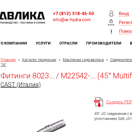
+7 (812) 318-46-50
Вход
info@ar-hydra.com
Регис
Помо
О КОМПАНИИ
УСЛУГИ
ОТРАСЛИ
ПРОИЗВОДИТЕЛИ
Главная
»
Каталог продукции
»
Масляная гидравлика
»
Соединител
74°
Фитинги 8023... / M22542-... (45° Multif
CAST (Италия)
Создать PD
45° JIC соединение с
уплотнением SAE J51