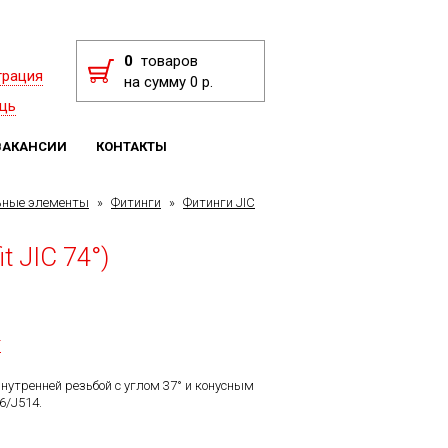
0
товаров
трация
на сумму 0 р.
щь
ВАКАНСИИ
КОНТАКТЫ
ьные элементы
»
Фитинги
»
Фитинги JIC
it JIC 74°)
F
 внутренней резьбой с углом 37° и конусным
6/J514.