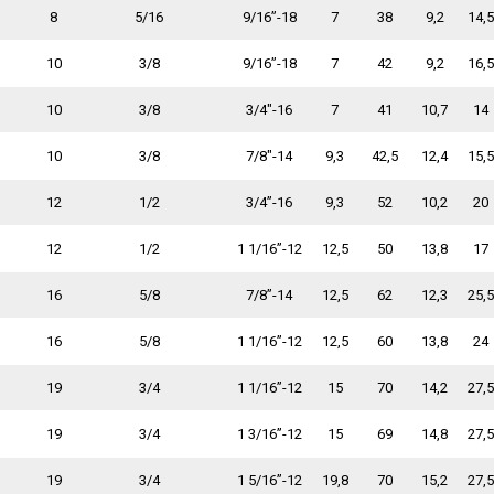
8
5/16
9/16”-18
7
38
9,2
14,5
10
3/8
9/16”-18
7
42
9,2
16,5
10
3/8
3/4"-16
7
41
10,7
14
10
3/8
7/8"-14
9,3
42,5
12,4
15,5
12
1/2
3/4”-16
9,3
52
10,2
20
12
1/2
1 1/16”-12
12,5
50
13,8
17
16
5/8
7/8”-14
12,5
62
12,3
25,5
16
5/8
1 1/16”-12
12,5
60
13,8
24
19
3/4
1 1/16”-12
15
70
14,2
27,5
19
3/4
1 3/16”-12
15
69
14,8
27,5
19
3/4
1 5/16”-12
19,8
70
15,2
27,5