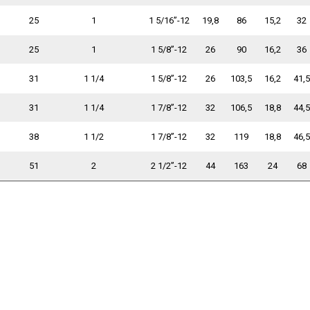
25
1
1 5/16”-12
19,8
86
15,2
32
25
1
1 5/8”-12
26
90
16,2
36
31
1 1/4
1 5/8”-12
26
103,5
16,2
41,5
31
1 1/4
1 7/8”-12
32
106,5
18,8
44,5
38
1 1/2
1 7/8”-12
32
119
18,8
46,5
51
2
2 1/2”-12
44
163
24
68
1.2025
09.01.2025
28.04.2021
28
Возобновляем
Улице Книпович,
АР ГИД
ие товаров
поставки под заказ
постановлением
поздрав
правительства
Новым 
торы -40°C
Bosch Rexroth
Санкт-Петербурга