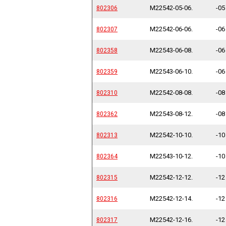
M22542-05-06.
-05
802306
802306
M22542-06-06.
-06
802307
802307
M22543-06-08.
-06
802358
802358
M22543-06-10.
-06
802359
802359
M22542-08-08.
-08
802310
802310
M22543-08-12.
-08
802362
802362
M22542-10-10.
-10
802313
802313
M22543-10-12.
-10
802364
802364
M22542-12-12.
-12
802315
802315
M22542-12-14.
-12
802316
802316
M22542-12-16.
-12
802317
802317