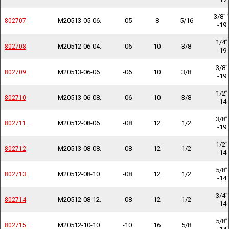
3/8” 
M20513-05-06.
-05
8
5/16
802707
802707
-19
1/4”
M20512-06-04.
-06
10
3/8
802708
802708
-19
3/8”
M20513-06-06.
-06
10
3/8
802709
802709
-19
1/2”
M20513-06-08.
-06
10
3/8
802710
802710
-14
3/8”
M20512-08-06.
-08
12
1/2
802711
802711
-19
1/2”
M20513-08-08.
-08
12
1/2
802712
802712
-14
5/8”
M20512-08-10.
-08
12
1/2
802713
802713
-14
3/4”
M20512-08-12.
-08
12
1/2
802714
802714
-14
5/8”
M20512-10-10.
-10
16
5/8
802715
802715