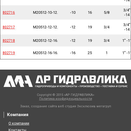
-14
3/4”
M20512-10-12.
-10
16
5/8
802716
802716
-14
3/4”
M20512-12-12.
-12
19
3/4
802717
802717
-14
M20512-12-16.
-12
19
3/4
1” -1
802718
802718
M20512-16-16.
-16
25
1
1” -1
802719
802719
Copyright © 2015 «АР ГИДРАВЛИКА»
Политика конфиденциальности
Заказ, создание сайта веб студия
Эксклюзив мегагруп
Компания
О компании
Контакты