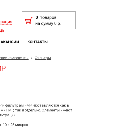
0
товаров
трация
на сумму 0 р.
щь
ВАКАНСИИ
КОНТАКТЫ
ские компоненты
»
Фильтры
MP
F
 к фильтрам FMP -поставляются как в
ми FMP, так и отдельно. Элементы имеют
льтрации.
: 10 и 25 микрон