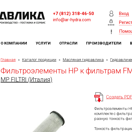
+7 (812) 318-46-50
Вход
info@ar-hydra.com
Регис
Помо
О КОМПАНИИ
УСЛУГИ
ОТРАСЛИ
ПРОИЗВОДИТЕЛИ
Главная
»
Каталог продукции
»
Масляная гидравлика
»
Гидравличе
Фильтроэлементы HP к фильтрам F
MP FILTRI (Италия)
Создать PD
Фильтроэлементы HP
комплекте с фильтра
разную тонкость фи
Тонкость фильтрации