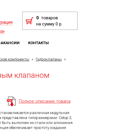
0
товаров
трация
на сумму 0 р.
щь
ВАКАНСИИ
КОНТАКТЫ
ские компоненты
»
Гидроклапаны
»
ьным клапаном
F
Полное описание товара
станавливается различная модульная
 представлена типоразмерами: Cetop 3,
ет быть выполнен из стали или алюминия.
кция обеспечивает простоту создания