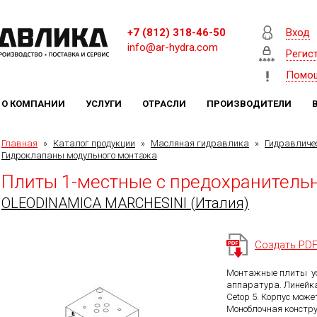
+7 (812) 318-46-50
Вход
info@ar-hydra.com
Регис
Помо
О КОМПАНИИ
УСЛУГИ
ОТРАСЛИ
ПРОИЗВОДИТЕЛИ
Главная
»
Каталог продукции
»
Масляная гидравлика
»
Гидравличе
Гидроклапаны модульного монтажа
Плиты 1-местные с предохранител
OLEODINAMICA MARCHESINI (Италия)
Создать PD
Монтажные плиты у
аппаратура. Линейка
Cetop 5. Корпус мож
Моноблочная констру