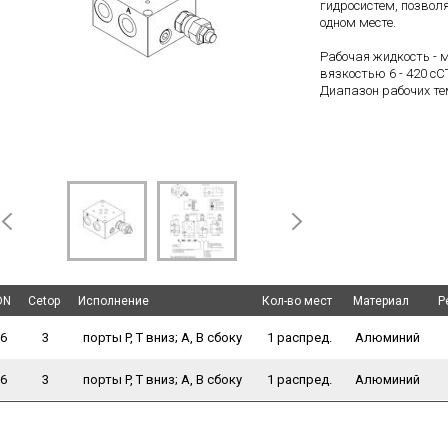
гидросистем, позвол
одном месте.
Рабочая жидкость - 
вязкостью 6 - 420 сС
Диапазон рабочих тем
DN
DN
Cetop
Cetop
Исполнение
Исполнение
Кол-во мест
Кол-во мест
Материал
Материал
Р
Р
6
3
порты P, T вниз; A, В сбоку
1 распред.
Алюминий
6
3
порты P, T вниз; A, В сбоку
1 распред.
Алюминий