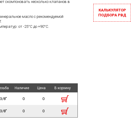
яет скомпоновать несколько клапанов в
КАЛЬКУЛЯТОР
ПОДБОРА РВД
минеральное масло с рекомендуемой
Т.
ператур: от -25°С до +90°С.
езьба
езьба
Наличие
Наличие
Цена
Цена
В корзину
В корзину
3/8”
0
0
3/8”
0
0