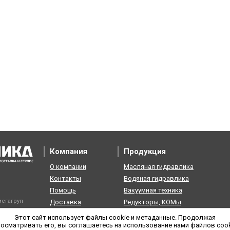
Компания
Продукция
О компании
Масляная гидравлика
Контакты
Водяная гидравлика
Помощь
Вакуумная техника
егагруп
Доставка
Редукторы, КОМы
Возврат
Пневматика
Этот сайт использует файлы cookie и метаданные. Продолжая
осматривать его, вы соглашаетесь на использование нами файлов coo