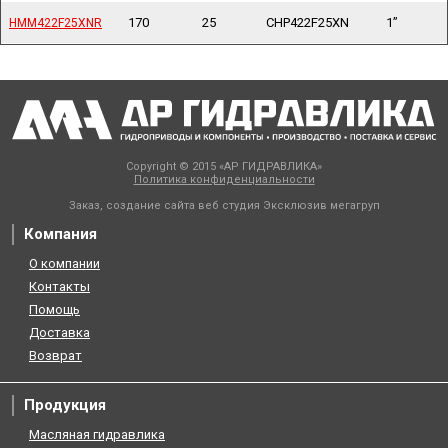
170
25
CHP422F25XN
1”
HMM422F25XNR
HMM422F25XNR
Copyright © 2015 «АР ГИДРАВЛИКА»
Политика конфиденциальности
Заказ, создание сайта веб студия
Эксклюзив мегагруп
Компания
О компании
Контакты
Помощь
Доставка
Возврат
Продукция
Масляная гидравлика