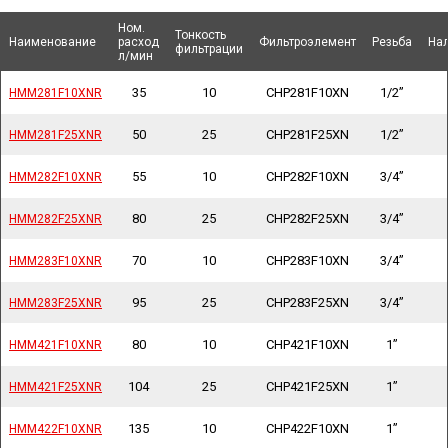
Ном.
Ном.
Тонкость
Тонкость
Наименование
Наименование
Наименование
Наименование
расход
расход
Фильтроэлемент
Фильтроэлемент
Резьба
Резьба
На
На
фильтрации
фильтрации
л/мин
л/мин
35
10
CHP281F10XN
1/2”
HMM281F10XNR
HMM281F10XNR
50
25
CHP281F25XN
1/2”
HMM281F25XNR
HMM281F25XNR
55
10
CHP282F10XN
3/4”
HMM282F10XNR
HMM282F10XNR
80
25
CHP282F25XN
3/4”
HMM282F25XNR
HMM282F25XNR
70
10
CHP283F10XN
3/4”
HMM283F10XNR
HMM283F10XNR
95
25
CHP283F25XN
3/4”
HMM283F25XNR
HMM283F25XNR
80
10
CHP421F10XN
1”
HMM421F10XNR
HMM421F10XNR
104
25
CHP421F25XN
1”
HMM421F25XNR
HMM421F25XNR
135
10
CHP422F10XN
1”
HMM422F10XNR
HMM422F10XNR