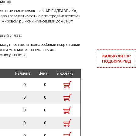
/мотор.
 поставляемые компанией АР ГИДРАВЛИКА,
азон совместимости с электродвигателями
 мировом рынке и имеющими до 45 кВт
евый сплав.
 могут поставляться с особыми покрытиями
ости -что может позволить их
ских условиях.
КАЛЬКУЛЯТОР
ПОДБОРА РВД
Наличие
Наличие
Цена
Цена
В корзину
В корзину
0
0
0
0
0
0
0
0
0
0