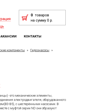
0
товаров
трация
на сумму 0 р.
щь
ВАКАНСИИ
КОНТАКТЫ
ские компоненты
»
Гидронасосы
»
F
анцы) -это механические элементы,
единения электродвигателя, оборудованного
м(B3-B5), с шестерёнными насосами. В
месте с муфтой серии ND они образуют