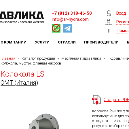
+7 (812) 318-46-50
Вход
info@ar-hydra.com
Регис
Помо
О КОМПАНИИ
УСЛУГИ
ОТРАСЛИ
ПРОИЗВОДИТЕЛИ
Главная
»
Каталог продукции
»
Масляная гидравлика
»
Гидравличе
Колокола, муфты, фланцы насосов
Колокола LS
OMT (Италия)
Создать PD
Колокола (они же фл
используемые для со
стандартным фланце
результате сборки в