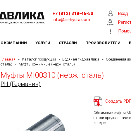
+7 (812) 318-46-50
Вход
info@ar-hydra.com
Регис
Помо
О КОМПАНИИ
УСЛУГИ
ОТРАСЛИ
ПРОИЗВОДИТЕЛИ
Главная
»
Каталог продукции
»
Водяная гидравлика
»
Соединения и
сталь)
»
Муфты обжимные (нерж. сталь)
Муфты MI00310 (нерж. сталь)
PH (Германия)
Создать PD
Обжимные муфты MUL
стали предназначены
кордом.