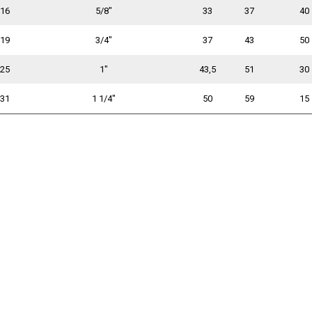
16
5/8"
33
37
40
19
3/4"
37
43
50
25
1"
43,5
51
30
31
1 1/4"
50
59
15
1.2025
09.01.2025
28.04.2021
28
Возобновляем
Улице Книпович,
АР ГИД
ие товаров
поставки под заказ
постановлением
поздрав
правительства
Новым 
торы -40°C
Bosch Rexroth
Санкт-Петербурга
паны
Parker Hannifin
читать 
вернули
оры
Atos
историческое
Sun Hydraulics
название Смоляная.
ры
Hydac