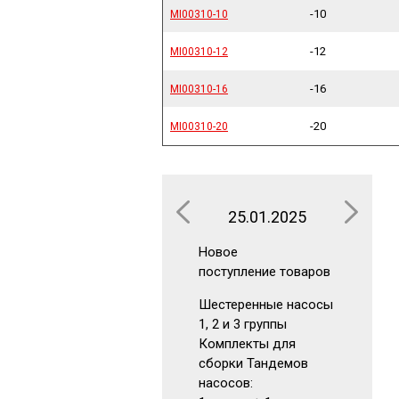
-10
MI00310-10
MI00310-10
-12
MI00310-12
MI00310-12
-16
MI00310-16
MI00310-16
-20
MI00310-20
MI00310-20
25.01.2025
16.0
Новое
Новое
поступление товаров
поступлен
Шестеренные насосы
Аккумуля
1, 2 и 3 группы
Гидрокла
Комплекты для
Гидромот
сборки Тандемов
Фильтры
насосов:
Маномет