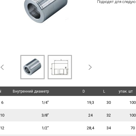
Подходят для следую
N
N
Внутренний диаметр
Внутренний диаметр
D
D
L
L
упак. шт
упак. шт
6
1/4"
19,3
30
100
10
3/8"
24
32
100
12
1/2"
28,4
34
70