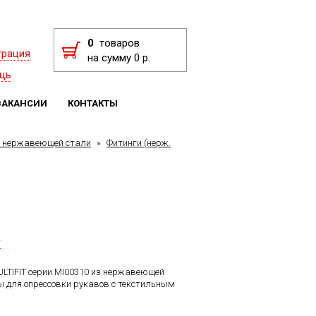
0
товаров
трация
на сумму 0 р.
щь
ВАКАНСИИ
КОНТАКТЫ
з нержавеющей стали
»
Фитинги (нерж.
F
TIFIT серии MI00310 из нержавеющей
 для опрессовки рукавов с текстильным