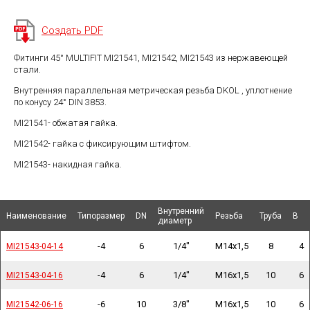
Создать PDF
Фитинги 45° MULTIFIT MI21541, MI21542, MI21543 из нержавеющей
стали.
Внутренняя параллельная метрическая резьба DKOL , уплотнение
по конусу 24° DIN 3853.
MI21541- обжатая гайка.
MI21542- гайка с фиксирующим штифтом.
MI21543- накидная гайка.
Внутренний
Внутренний
Наименование
Наименование
Наименование
Наименование
Типоразмер
Типоразмер
DN
DN
Резьба
Резьба
Труба
Труба
B
B
диаметр
диаметр
-4
6
1/4"
M14x1,5
8
4
MI21543-04-14
MI21543-04-14
-4
6
1/4"
M16x1,5
10
6
MI21543-04-16
MI21543-04-16
-6
10
3/8"
M16x1,5
10
6
MI21542-06-16
MI21542-06-16