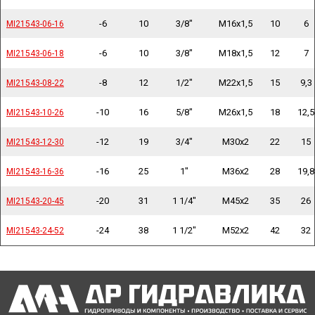
-6
10
3/8"
M16x1,5
10
6
MI21543-06-16
MI21543-06-16
-6
10
3/8"
M18x1,5
12
7
MI21543-06-18
MI21543-06-18
-8
12
1/2"
M22x1,5
15
9,3
MI21543-08-22
MI21543-08-22
-10
16
5/8"
M26x1,5
18
12,5
MI21543-10-26
MI21543-10-26
-12
19
3/4"
M30x2
22
15
MI21543-12-30
MI21543-12-30
-16
25
1"
M36x2
28
19,8
MI21543-16-36
MI21543-16-36
-20
31
1 1/4"
M45x2
35
26
MI21543-20-45
MI21543-20-45
-24
38
1 1/2"
M52x2
42
32
MI21543-24-52
MI21543-24-52