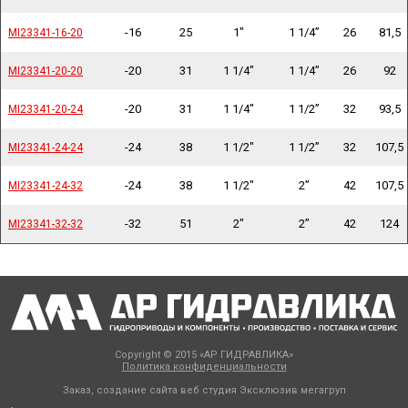
-16
25
1"
1 1/4”
26
81,5
MI23341-16-20
MI23341-16-20
-20
31
1 1/4"
1 1/4”
26
92
MI23341-20-20
MI23341-20-20
-20
31
1 1/4"
1 1/2”
32
93,5
MI23341-20-24
MI23341-20-24
-24
38
1 1/2"
1 1/2”
32
107,5
MI23341-24-24
MI23341-24-24
-24
38
1 1/2"
2”
42
107,5
MI23341-24-32
MI23341-24-32
-32
51
2"
2”
42
124
MI23341-32-32
MI23341-32-32
Copyright © 2015 «АР ГИДРАВЛИКА»
Политика конфиденциальности
Заказ, создание сайта веб студия
Эксклюзив мегагруп