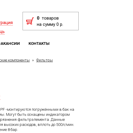
0
товаров
трация
на сумму 0 р.
щь
ВАКАНСИИ
КОНТАКТЫ
ские компоненты
»
Фильтры
F
F -монтируются погружёнными в бак на
мы. Могут быть оснащены индикатором
агрязнения фильтрэлемента. Данные
я высоких расходов, вплоть до 500л/мин.
ние 8 бар.