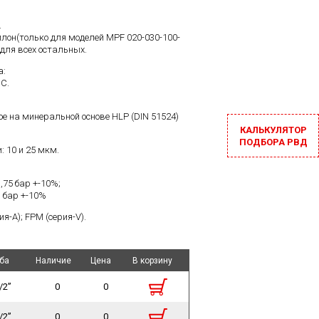
.
лон(только для моделей MPF 020-030-100-
-для всех остальных.
а:
°C.
е на минеральной основе HLP (DIN 51524)
КАЛЬКУЛЯТОР
ПОДБОРА РВД
 10 и 25 мкм.
,75 бар +-10%;
 бар +-10%
я-А); FPM (серия-V).
ба
ба
Наличие
Наличие
Цена
Цена
В корзину
В корзину
/2”
0
0
/2”
0
0