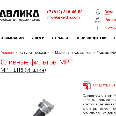
+7 (812) 318-46-50
Вход
info@ar-hydra.com
Регис
Помо
О КОМПАНИИ
УСЛУГИ
ОТРАСЛИ
ПРОИЗВОДИТЕЛИ
Главная
»
Каталог продукции
»
Масляная гидравлика
»
Гидравличе
Сливные фильтры MPF
MP FILTRI (Италия)
Создать PD
Сливные фильтры MP
сливной линии систе
контроля степени з
фильтры подходят дл
Максимальное давле