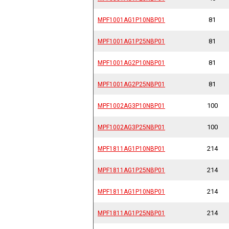
81
MPF1001AG1P10NBP01
MPF1001AG1P10NBP01
81
MPF1001AG1P25NBP01
MPF1001AG1P25NBP01
81
MPF1001AG2P10NBP01
MPF1001AG2P10NBP01
81
MPF1001AG2P25NBP01
MPF1001AG2P25NBP01
100
MPF1002AG3P10NBP01
MPF1002AG3P10NBP01
100
MPF1002AG3P25NBP01
MPF1002AG3P25NBP01
214
MPF1811AG1P10NBP01
MPF1811AG1P10NBP01
214
MPF1811AG1P25NBP01
MPF1811AG1P25NBP01
214
MPF1811AG1P10NBP01
MPF1811AG1P10NBP01
214
MPF1811AG1P25NBP01
MPF1811AG1P25NBP01