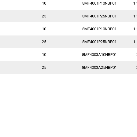
10
8MF4001P10NBP01
1 
25
8MF4001P25NBP01
1 
10
8MF4001P10NBP01
1 
25
8MF4001P25NBP01
1 
10
8MF4003A10HBP01
25
8MF4003A25HBP01
1.2025
09.01.2025
28.04.2021
28
Возобновляем
Улице Книпович,
АР ГИД
ие товаров
поставки под заказ
постановлением
поздрав
правительства
Новым 
торы -40°C
Bosch Rexroth
Санкт-Петербурга
паны
Parker Hannifin
читать 