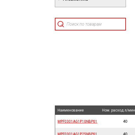
Наименование
Наименование
Наименование
Наименование
Ном. расход л/мин
Ном. расход л/мин
40
MPF0301AG1P10NBP01
MPF0301AG1P10NBP01
40
MPF0301AG1P25NBP01
MPF0301AG1P25NBP01