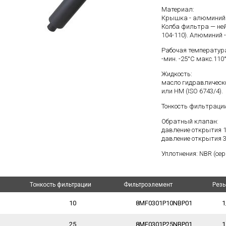
Материал:
Крышка - алюминий
Колба фильтра — ней
104-110). Алюминий 
Рабочая температур
-мин. -25°C макс.110
Жидкость:
масло гидравлическо
или HM (ISO 6743/4).
Тонкость фильтрации:
Обратный клапан:
давление открытия 1
давление открытия 3
Уплотнения: NBR (сери
Тонкость фильтрации
Тонкость фильтрации
Фильтроэлемент
Фильтроэлемент
Резь
Резь
10
8MF0301P10NBP01
1
25
8MF0301P25NBP01
1