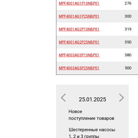
276
MPF4001AG1P10NBP01
MPF4001AG1P10NBP01
300
MPF4001AG1P25NBP01
MPF4001AG1P25NBP01
319
MPF4001AG2P10NBP01
MPF4001AG2P10NBP01
350
MPF4001AG2P25NBP01
MPF4001AG2P25NBP01
380
MPF4003AG3P10NBP01
MPF4003AG3P10NBP01
500
MPF4003AG3P25NBP01
MPF4003AG3P25NBP01
25.01.2025
16.0
Новое
Новое
поступление товаров
поступлен
Шестеренные насосы
Аккумуля
1, 2 и 3 группы
Гидрокла