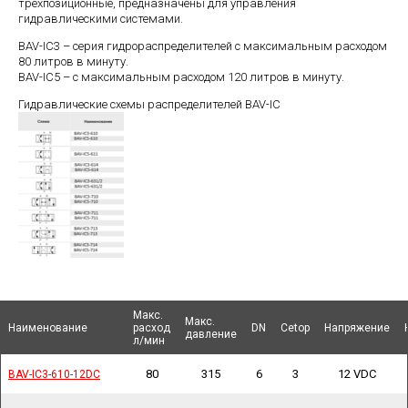
трехпозиционные, предназначены для управления
гидравлическими системами.
BAV-IC3 – серия гидрораспределителей с максимальным расходом
80 литров в минуту.
BAV-IC5 – с максимальным расходом 120 литров в минуту.
Гидравлические схемы распределителей BAV-IC
Макс.
Макс.
Макс.
Макс.
Наименование
Наименование
Наименование
Наименование
расход
расход
DN
DN
Cetop
Cetop
Напряжение
Напряжение
давление
давление
л/мин
л/мин
80
315
6
3
12 VDC
BAV-IC3-610-12DC
BAV-IC3-610-12DC