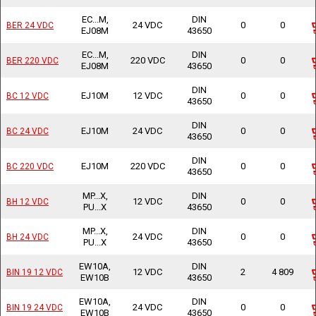
EC...M,
DIN
24 VDC
0
0
BER 24 VDC
BER 24 VDC
EJ08M
43650
EC...M,
DIN
220 VDC
0
0
BER 220 VDC
BER 220 VDC
EJ08M
43650
DIN
EJ10M
12 VDC
0
0
BC 12 VDC
BC 12 VDC
43650
DIN
EJ10M
24 VDC
0
0
BC 24 VDC
BC 24 VDC
43650
DIN
EJ10M
220 VDC
0
0
BC 220 VDC
BC 220 VDC
43650
MP...X,
DIN
12 VDC
0
0
BH 12 VDC
BH 12 VDC
PU...X
43650
MP...X,
DIN
24 VDC
0
0
BH 24 VDC
BH 24 VDC
PU...X
43650
EW10A,
DIN
12 VDC
2
4 809
BIN 19 12 VDC
BIN 19 12 VDC
EW10B
43650
EW10A,
DIN
24 VDC
0
0
BIN 19 24 VDC
BIN 19 24 VDC
EW10B
43650