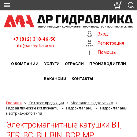
0
Вход
+7 (812) 318-46-50
Регистрация
info@ar-hydra.com
Помощь
О КОМПАНИИ
УСЛУГИ
ОТРАСЛИ
ПРОИЗВОДИТЕЛИ
ВАКАНСИИ
КОНТАКТЫ
Главная
»
Каталог продукции
»
Масляная гидравлика
»
Гидравлические компоненты
»
Гидроклапаны
»
Гидроклапаны
картриджного типа
Электромагнитные катушки BT,
BER, BC, BH, BIN, BQP, MP