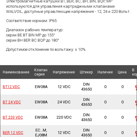
Электромагнитные катушки BT, BER, BC, BH, BIN, BQP, MP
используются для управления картриджными клапанами
WALVOIL, доступные управляющие напряжения - 12, 24 и 220 Вольт.
Соответствие нормам: IP65
Диапазон рабочих температур:
серии BE BT BIN MP до 155°
серии BH BER BC BQP до 180°
Допустимое отклонение по вольтажу: ± 10%
Клапан
Клапан
В
В
Наименование
Наименование
Наименование
Наименование
Напряжение
Напряжение
Штекер
Штекер
Наличие
Наличие
Цена
Цена
серия
серия
ко
ко
DIN
EW08A
12 VDC
0
0
BT12 VDC
BT12 VDC
43650
DIN
EW08A
24 VDC
0
0
BT 24 VDC
BT 24 VDC
43650
DIN
EW08A
220 VDC
0
0
BT 220 VDC
BT 220 VDC
43650
EC...M,
DIN
12 VDC
0
0
BER 12 VDC
BER 12 VDC
EJ08M
43650