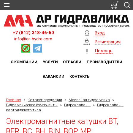
0
+7 (812) 318-46-50
Вход
info@ar-hydra.com
Регистрация
Помощь
О КОМПАНИИ
УСЛУГИ
ОТРАСЛИ
ПРОИЗВОДИТЕЛИ
ВАКАНСИИ
КОНТАКТЫ
Главная
»
Каталог продукции
»
Масляная гидравлика
»
Гидравлические компоненты
»
Гидроклапаны
»
Гидроклапаны
картриджного типа
Электромагнитные катушки BT,
BER, BC, BH, BIN, BQP, MP