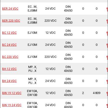
EC...M,
DIN
24 VDC
0
0
BER 24 VDC
BER 24 VDC
EJ08M
43650
EC...M,
DIN
220 VDC
0
0
BER 220 VDC
BER 220 VDC
EJ08M
43650
DIN
EJ10M
12 VDC
0
0
BC 12 VDC
BC 12 VDC
43650
DIN
EJ10M
24 VDC
0
0
BC 24 VDC
BC 24 VDC
43650
DIN
EJ10M
220 VDC
0
0
BC 220 VDC
BC 220 VDC
43650
MP...X,
DIN
12 VDC
0
0
BH 12 VDC
BH 12 VDC
PU...X
43650
MP...X,
DIN
24 VDC
0
0
BH 24 VDC
BH 24 VDC
PU...X
43650
EW10A,
DIN
12 VDC
2
4 809
BIN 19 12 VDC
BIN 19 12 VDC
EW10B
43650
EW10A,
DIN
24 VDC
0
0
BIN 19 24 VDC
BIN 19 24 VDC
EW10B
43650