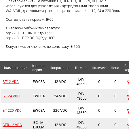
Электромагнитные катушки BT, BER, BC, BH, BIN, BQP, MP
используются для управления картриджными клапанами
WALVOIL, доступные управляющие напряжения - 12, 24 и 220 Вольт.
Соответствие нормам: IP65
Диапазон рабочих температур:
серии BE BT BIN MP до 155°
серии BH BER BC BQP до 180°
Допустимое отклонение по вольтажу: ± 10%
Клапан
Клапан
В
В
Наименование
Наименование
Наименование
Наименование
Напряжение
Напряжение
Штекер
Штекер
Наличие
Наличие
Цена
Цена
серия
серия
ко
ко
DIN
EW08A
12 VDC
0
0
BT12 VDC
BT12 VDC
43650
DIN
EW08A
24 VDC
0
0
BT 24 VDC
BT 24 VDC
43650
DIN
EW08A
220 VDC
0
0
BT 220 VDC
BT 220 VDC
43650
EC...M,
DIN
12 VDC
0
0
BER 12 VDC
BER 12 VDC
EJ08M
43650