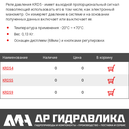
Реле давления KRD5 - имеет выходной пропорциональный сигнал
позволяющий использовать его в том числе, как электронный
манометр. Он измеряет давление в системе и на основании
полученных данных включает или выключает ее.
Температура применения:
-20°C ÷ +70°C.
Вес:
0,13 Кг.
Оснащен дисплеем (68мм.) и кнопками регулировки.
Наименование
Наименование
Наименование
Наименование
Наличие
Наличие
Цена
Цена
В корзину
В корзину
0
0
KRD54
KRD54
0
0
KRD55
KRD55
0
0
KRD59
KRD59