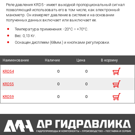
Реле давления KRD5 - имеет выходной пропорциональный сигнал
позволяющий использовать его в том числе, как электронный
манометр. Он измеряет давление в системе и на основании
полученных данных включает или выключает ее.
Температура применения:
-20°C ÷ +70°C.
Вес:
0,13 Кг.
Оснащен дисплеем (68мм.) и кнопками регулировки.
Наименование
Наименование
Наименование
Наименование
Наличие
Наличие
Цена
Цена
В корзину
В корзину
0
0
KRD54
KRD54
0
0
KRD55
KRD55
0
0
KRD59
KRD59