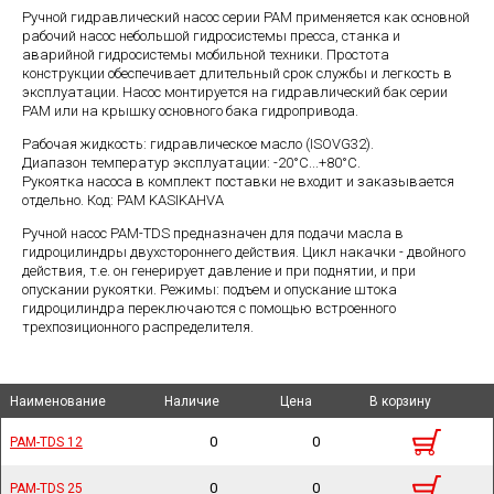
Ручной гидравлический насос серии PAM применяется как основной
рабочий насос небольшой гидросистемы пресса, станка и
аварийной гидросистемы мобильной техники. Простота
конструкции обеспечивает длительный срок службы и легкость в
эксплуатации. Насос монтируется на гидравлический бак серии
PAM или на крышку основного бака гидропривода.
Рабочая жидкость: гидравлическое масло (ISOVG32).
Диапазон температур эксплуатации: -20°C...+80°С.
Рукоятка насоса в комплект поставки не входит и заказывается
отдельно. Код: PAM KASIKAHVA
Ручной насос PAM-TDS предназначен для подачи масла в
гидроцилиндры двухстороннего действия. Цикл накачки - двойного
действия, т.е. он генерирует давление и при поднятии, и при
опускании рукоятки. Режимы: подъем и опускание штока
гидроцилиндра переключаются с помощью встроенного
трехпозиционного распределителя.
Наименование
Наименование
Наименование
Наименование
Наличие
Наличие
Цена
Цена
В корзину
В корзину
0
0
PAM-TDS 12
PAM-TDS 12
0
0
PAM-TDS 25
PAM-TDS 25